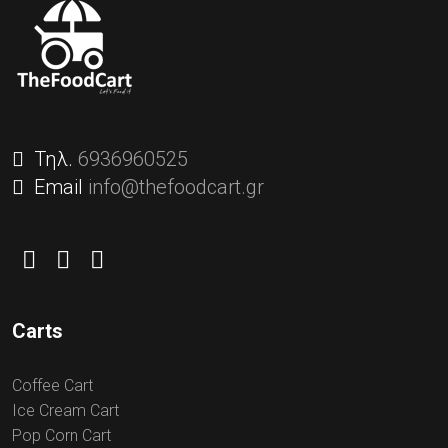
Τηλ.
6936960525
Email
info@thefoodcart.gr
Carts
Coffee Cart
Ice Cream Cart
Pop Corn Cart